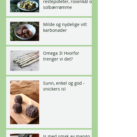
restepoteter, rosenkål og
solbærrømme
Milde og nydelige vilt
karbonader
Omega 3! Hvorfor
trenger vi det?
Sunn, enkel og god -
snickers is!
Is med smak av mango,