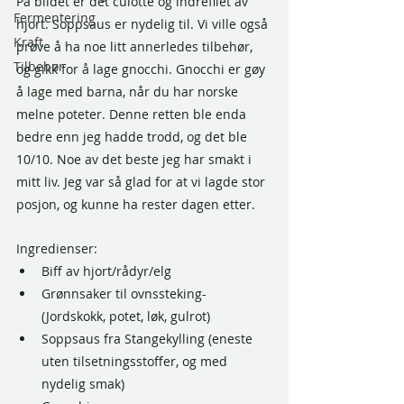
På bildet er det culotte og indrefilet av 
Fermentering
hjort. Soppsaus er nydelig til. Vi ville også 
Kraft
prøve å ha noe litt annerledes tilbehør, 
Tilbehør
og gikk for å lage gnocchi. Gnocchi er gøy 
å lage med barna, når du har norske 
melne poteter. Denne retten ble enda 
bedre enn jeg hadde trodd, og det ble 
10/10. Noe av det beste jeg har smakt i 
mitt liv. Jeg var så glad for at vi lagde stor 
posjon, og kunne ha rester dagen etter. 
Ingredienser:
Biff av hjort/rådyr/elg
Grønnsaker til ovnssteking- 
(Jordskokk, potet, løk, gulrot)
Soppsaus fra Stangekylling (eneste 
uten tilsetningsstoffer, og med 
nydelig smak)