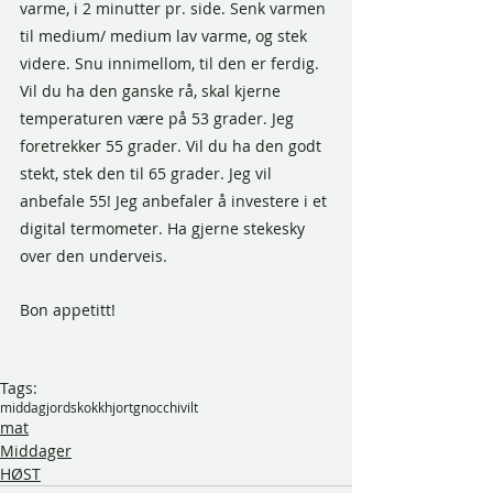
varme, i 2 minutter pr. side. Senk varmen 
til medium/ medium lav varme, og stek 
videre. Snu innimellom, til den er ferdig. 
Vil du ha den ganske rå, skal kjerne 
temperaturen være på 53 grader. Jeg 
foretrekker 55 grader. Vil du ha den godt 
stekt, stek den til 65 grader. Jeg vil 
anbefale 55! Jeg anbefaler å investere i et 
digital termometer. Ha gjerne stekesky 
over den underveis.
Bon appetitt!
Tags:
middag
jordskokk
hjort
gnocchi
vilt
mat
Middager
HØST