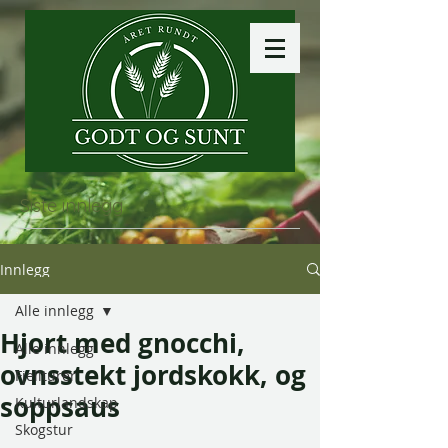
Siste innlegg
Innlegg
Alle innlegg
Hjort med gnocchi,
Alle innlegg
ovnsstekt jordskokk, og
Fjellturer
soppsaus
Kulturlandskap
Skogstur