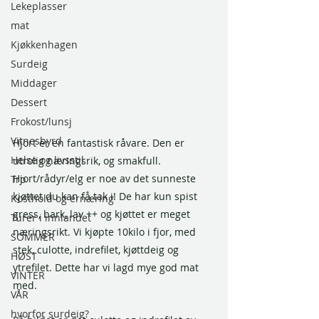
Lekeplasser
mat
Kjøkkenhagen
Surdeig
Middager
Dessert
Frokost/lunsj
Vitnesbyrd
Hjort er en fantastisk råvare. Den er 
Helse og livsstil
utrolig næringsrik, og smakfull. 
Hjort/rådyr/elg er noe av det sunneste 
Tro
kjøttet du kan få tak i! De har kun spist 
Kosthold og ernæring
gress, bark, lav ++ og kjøttet er meget 
Turer i innlandet
næringsrikt. Vi kjøpte 10kilo i fjor, med 
SOMMER
stek, culotte, indrefilet, kjøttdeig og 
HØST
ytrefilet. Dette har vi lagd mye god mat 
VINTER
med. 
VÅR
hvorfor surdeig?