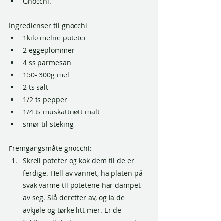
Gnocchi. 
Ingredienser til gnocchi
1kilo melne poteter
2 eggeplommer
4 ss parmesan
150- 300g mel 
2 ts salt
1/2 ts pepper
1/4 ts muskattnøtt malt 
smør til steking
Fremgangsmåte gnocchi: 
Skrell poteter og kok dem til de er 
ferdige. Hell av vannet, ha platen på 
svak varme til potetene har dampet 
av seg. Slå deretter av, og la de 
avkjøle og tørke litt mer. Er de 