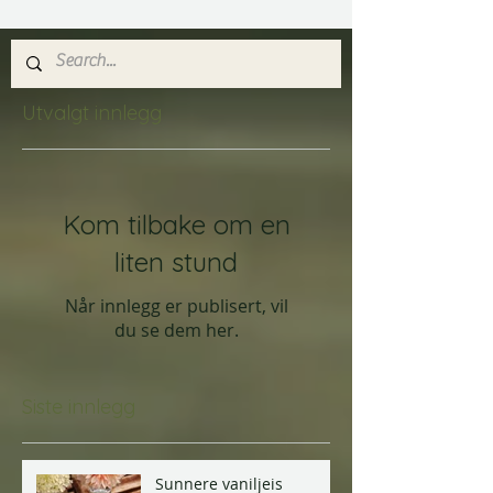
Utvalgt innlegg
Kom tilbake om en
liten stund
Når innlegg er publisert, vil
du se dem her.
Siste innlegg