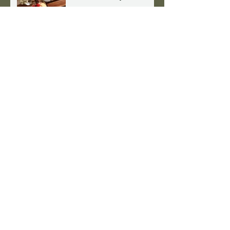
Sunnere vaniljeis
Raw pistasjkake
Majones, uten frøoljer
Muslibar / energibar /
rawbar, med frø, kakao,
nøtter og kokos
Jule pyttipanne, med
restepoteter, rosenkål og