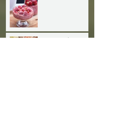
Rosa kjøleskapsgrøt
Sunnere vaniljeis
Raw pistasjkake
Majones, uten frøoljer