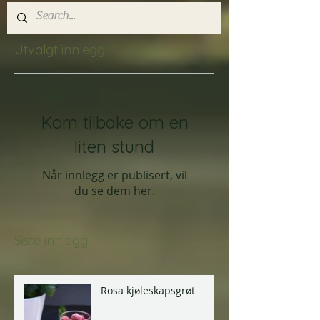
Utvalgt innlegg
Kom tilbake om en
liten stund
Når innlegg er publisert, vil
du se dem her.
Siste innlegg