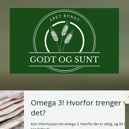
Omega 3! Hvorfor trenger v
det?
Kort informasjon om omega 3. Hvorfor det er viktig, og alt det