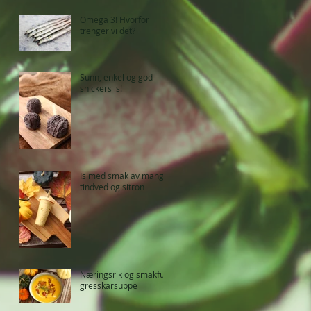
Omega 3! Hvorfor
trenger vi det?
Sunn, enkel og god -
snickers is!
Is med smak av mango,
tindved og sitron
Næringsrik og smakfull
gresskarsuppe