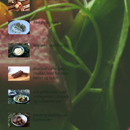
Raw pistasjkake
Majones, uten frøoljer
Muslibar / energibar /
rawbar, med frø, kakao,
nøtter og kokos
Jule pyttipanne, med
restepoteter, rosenkål
og solbærrømme
Milde og nydelige vilt
karbonader