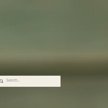
Utvalgt innlegg
i