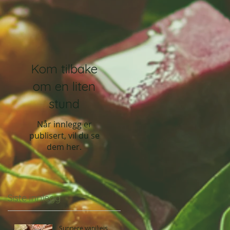
Kom tilbake
om en liten
stund
Når innlegg er
publisert, vil du se
dem her.
Siste innlegg
Sunnere vaniljeis