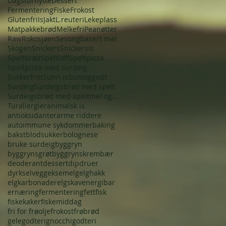
Dagsturhytte
Dessert
Fermentering
Fiske
Frokost
Glutenfri
Is
Jakt
L.reuteri
Lekeplass
Matpakkebrød
Melkefri
Peanøtter
Raw
Rokosjøen
Sesongbasert mat
Skogen
Snickers
Snickersis
Speltbrød
Speltloff
Speltpizza
Speltpizza med surdeig
Sukkerfritt
Sunn is
Suntoggodt
Surdeig
Surdeigsbrød med spelt
Surdeigsbrød med speltmel og frø
Tur
allergier
animalsk is
antioksidanter
arme riddere
autoimmune sykdommer
baking
bakst
blodsukker
bolognese
bruke surdeig
byggryn
byggrynsgrøt
byggrynskrem
bær
deoderant
dessert
dip
druer
dyrkselv
egg
eksem
elg
elghakk
elgkarbonader
elgskav
energibar
ernæring
fermentering
fett
fisk
fiskekaker
fiskemiddag
fri for frøolje
frokost
frøbrød
gelegodteri
gnocchi
godteri