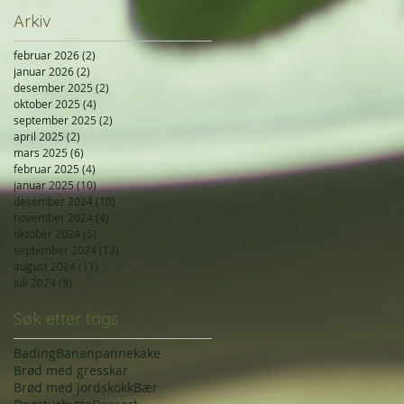
Arkiv
februar 2026
(2)
2 innlegg
januar 2026
(2)
2 innlegg
desember 2025
(2)
2 innlegg
oktober 2025
(4)
4 innlegg
september 2025
(2)
2 innlegg
april 2025
(2)
2 innlegg
mars 2025
(6)
6 innlegg
februar 2025
(4)
4 innlegg
januar 2025
(10)
10 innlegg
desember 2024
(10)
10 innlegg
november 2024
(4)
4 innlegg
oktober 2024
(5)
5 innlegg
september 2024
(13)
13 innlegg
august 2024
(11)
11 innlegg
juli 2024
(8)
8 innlegg
Søk etter tags
Bading
Bananpannekake
Brød med gresskar
Brød med jordskokk
Bær