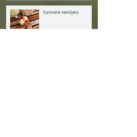
Siste innlegg
Sunnere vaniljeis
Raw pistasjkake
Majones, uten frøoljer
Muslibar / energibar /
rawbar, med frø, kakao,
nøtter og kokos