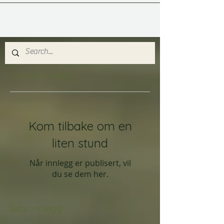
Utvalgt innlegg
Kom tilbake om en
liten stund
Når innlegg er publisert, vil
du se dem her.