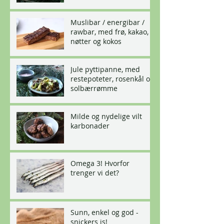
Muslibar / energibar /
rawbar, med frø, kakao,
nøtter og kokos
Jule pyttipanne, med
restepoteter, rosenkål og
solbærrømme
Milde og nydelige vilt
karbonader
Omega 3! Hvorfor
trenger vi det?
Sunn, enkel og god -
snickers is!