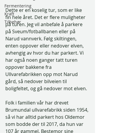
Fermentering
Dette er en koselig tur, som er like 
Kraft
fin hele året. Det er flere muligheter 
Tilbehør
på turen. Jeg vil anbefale å parkere 
på Sveum/fotballbanen eller på 
Narud vannverk. Følg skiltingen, 
enten oppover eller nedover elven, 
avhengig av hvor du har parkert. Vi 
har også noen ganger tatt turen 
oppover bakkene fra 
Ullvarefabrikken opp mot Narud 
gård, så nedover bilveien til 
boligfeltet, og gå nedover mot elven. 
Folk i familien vår har drevet 
Brumundal ullvarefabrikk siden 1954, 
så vi har alltid parkert hos Oldemor 
som bodde der til 2017, da hun var 
107 år gammel. Bestemor sine 