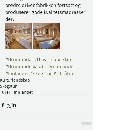
brødre driver fabrikken fortsatt og 
produserer gode kvalitetsmadrasser 
der. 
#Brumundal
#Ullvarefabrikken
#Brumundelva
#tureriInnlandet
#Innlandet
#skogstur
#Utpåtur
Kulturlandskap
Skogstur
Turer i innlandet