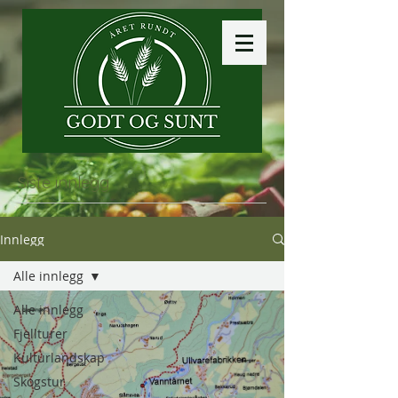
Siste innlegg
Innlegg
Alle innlegg
Alle innlegg
Fjellturer
Kulturlandskap
Skogstur