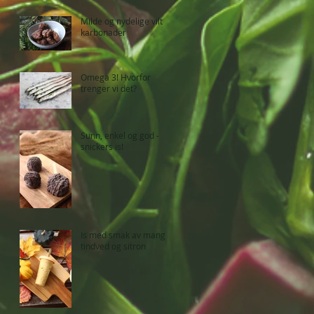
Milde og nydelige vilt
karbonader
Omega 3! Hvorfor
trenger vi det?
Sunn, enkel og god -
snickers is!
Is med smak av mango,
tindved og sitron