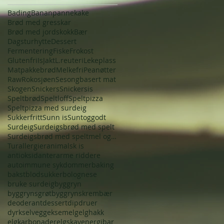
Bading
Bananpannekake
Brød med gresskar
Brød med jordskokk
Bær
Dagsturhytte
Dessert
Fermentering
Fiske
Frokost
Glutenfri
Is
Jakt
L.reuteri
Lekeplass
Matpakkebrød
Melkefri
Peanøtter
Raw
Rokosjøen
Sesongbasert mat
Skogen
Snickers
Snickersis
Speltbrød
Speltloff
Speltpizza
Speltpizza med surdeig
Sukkerfritt
Sunn is
Suntoggodt
Surdeig
Surdeigsbrød med spelt
Surdeigsbrød med speltmel og frø
Tur
allergier
animalsk is
antioksidanter
arme riddere
autoimmune sykdommer
baking
bakst
blodsukker
bolognese
bruke surdeig
byggryn
byggrynsgrøt
byggrynskrem
bær
deoderant
dessert
dip
druer
dyrkselv
egg
eksem
elg
elghakk
elgkarbonader
elgskav
energibar