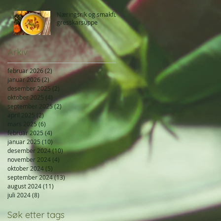
Næringsrik og smakfull
gresskarsuppe
Arkiv
februar 2026
(2)
2 innlegg
januar 2026
(2)
2 innlegg
desember 2025
(2)
2 innlegg
oktober 2025
(4)
4 innlegg
september 2025
(2)
2 innlegg
april 2025
(2)
2 innlegg
mars 2025
(6)
6 innlegg
februar 2025
(4)
4 innlegg
januar 2025
(10)
10 innlegg
desember 2024
(10)
10 innlegg
november 2024
(4)
4 innlegg
oktober 2024
(5)
5 innlegg
september 2024
(13)
13 innlegg
august 2024
(11)
11 innlegg
juli 2024
(8)
8 innlegg
Søk etter tags