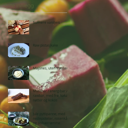
Siste innlegg
Sunnere vaniljeis
Raw pistasjkake
Majones, uten frøoljer
Muslibar / energibar /
rawbar, med frø, kakao,
nøtter og kokos
Jule pyttipanne, med
restepoteter, rosenkål
og solbærrømme