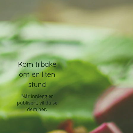
Kom tilbake
om en liten
stund
Når innlegg er
publisert, vil du se
dem her.