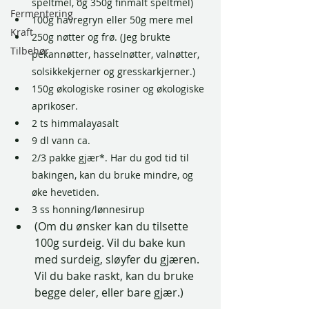
speltmel, og 350g finmalt speltmel)
Fermentering
100g havregryn eller 50g mere mel
Kraft
250g nøtter og frø. (Jeg brukte 
Tilbehør
pekannøtter, hasselnøtter, valnøtter, 
solsikkekjerner og gresskarkjerner.)
150g økologiske rosiner og økologiske 
aprikoser.
2 ts himmalayasalt
9 dl vann ca.
2/3 pakke gjær*. Har du god tid til 
bakingen, kan du bruke mindre, og 
øke hevetiden. 
3 ss honning/lønnesirup
(Om du ønsker kan du tilsette 
100g surdeig. Vil du bake kun 
med surdeig, sløyfer du gjæren. 
Vil du bake raskt, kan du bruke 
begge deler, eller bare gjær.)