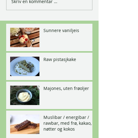
Skriv en kommentar …
Sunnere vaniljeis
Raw pistasjkake
Majones, uten frøoljer
Muslibar / energibar /
rawbar, med frø, kakao,
nøtter og kokos