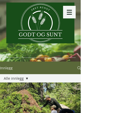
Siste innlegg
Innlegg
Alle innlegg
Alle innlegg
Fjellturer
Kulturlandskap
Skogstur