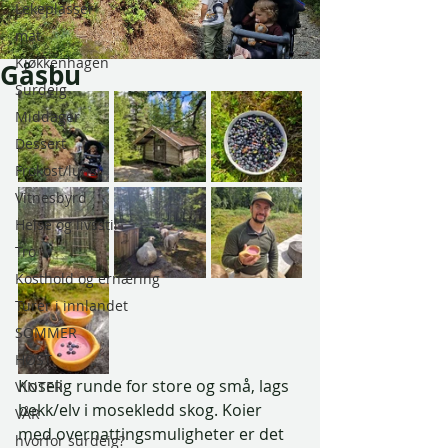
Lekeplasser
mat
Kjøkkenhagen
Gåsbu
Surdeig
Middager
Dessert
Frokost/lunsj
Vitnesbyrd
Helse og livsstil
Tro
Kosthold og ernæring
Turer i innlandet
SOMMER
HØST
Koselig runde for store og små, lags 
VINTER
bekk/elv i mosekledd skog. Koier 
VÅR
med overnattingsmuligheter er det 
hvorfor surdeig?